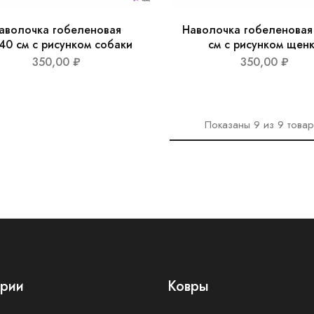
аволочка гобеленовая
Наволочка гобеленовая
40 см с рисунком собаки
см с рисунком щен
350,00
₽
350,00
₽
Показаны
9
из
9
това
ории
Ковры