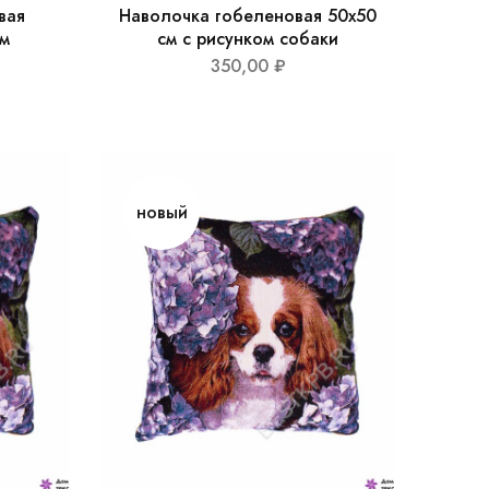
вая
Наволочка гобеленовая 50х50
ом
см с рисунком собаки
350,00
₽
новый