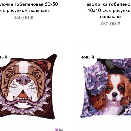
лочка гобеленовая 50х50
Наволочка гобелено
м с рисунком тюльпаны
40х40 см с рисунк
тюльпаны
350,00
₽
350,00
₽
вый
новый