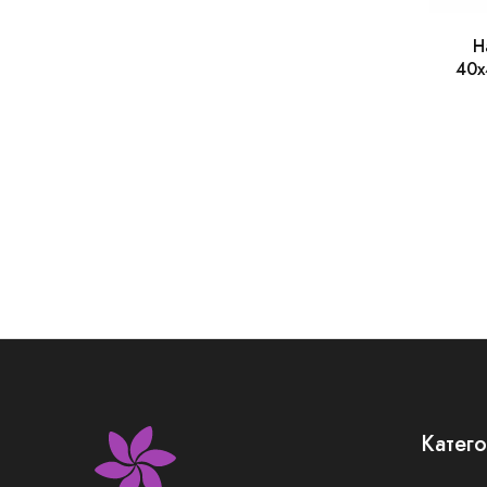
Н
40х
Катег