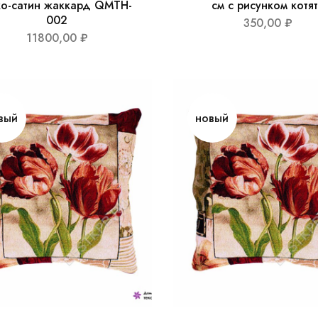
ко-сатин жаккард QMTH-
см с рисунком котя
002
350,00
₽
11800,00
₽
вый
новый