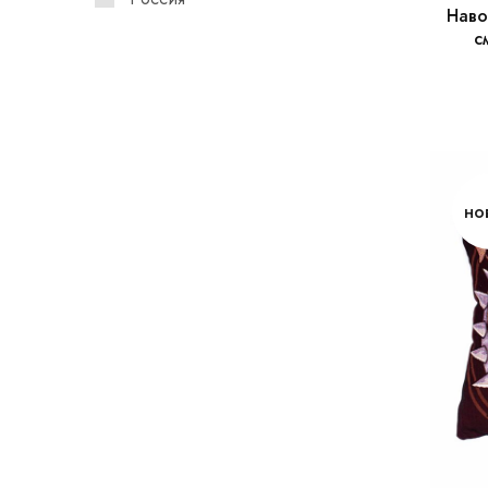
Наво
с
но