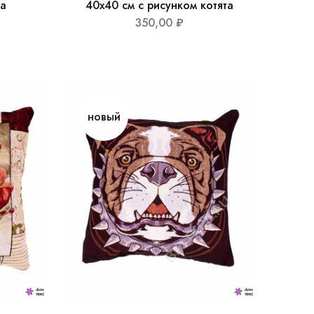
та
40х40 см с рисунком котята
350,00
₽
новый