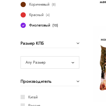
ма
Коричневый
8
Красный
4
Фиолетовый
10
но
Размер КПБ
Any Размер
Производитель
Китай
Россия