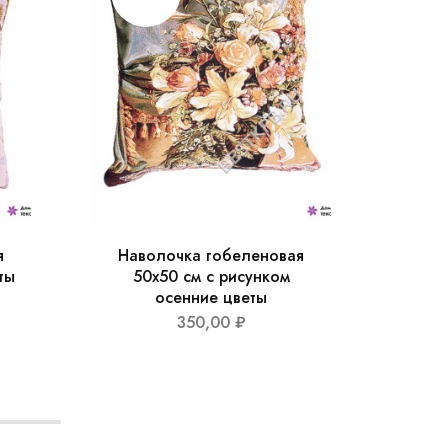
я
Наволочка гобеленовая
Нав
ты
50х50 см с рисунком
5
осенние цветы
350,00
₽