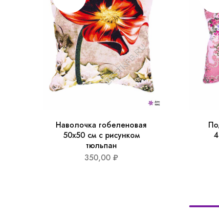
Наволочка гобеленовая
По
50х50 см с рисунком
4
тюльпан
350,00
₽