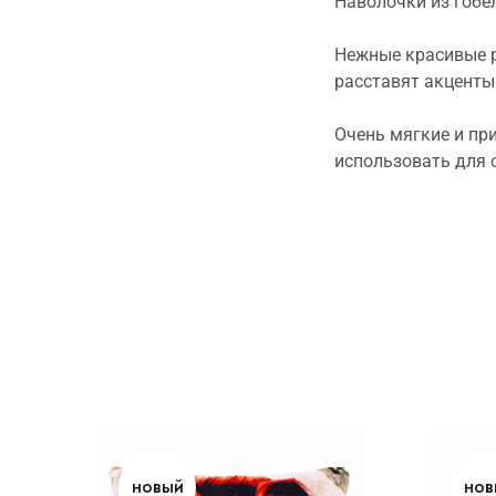
Наволочки из гобе
Нежные красивые р
расставят акценты
Очень мягкие и пр
использовать для 
новый
нов