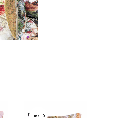
новый
но