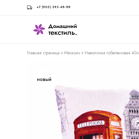
+7 (905) 393-48-88
Домашний
Домашний
текстиль
текстиль,
с
КПБ
доставкой
с
со
доставкой
Главная страница
»
Магазин
»
Наволочка гобеленовая 40
склада
со
склада
в
Волгограде
новый