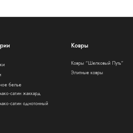
ории
Ковры
Ковры “Шелковый Путь”
ки
Элитные ковры
и
ное белье
ако-сатин жаккард
ако-сатин однотонный