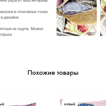
лена украсят ваш интерьер.
исунки в спокойных тонах
 в дизайне.
иятные на ощупь. Можно
отдыха .
Похожие товары
ый
новый