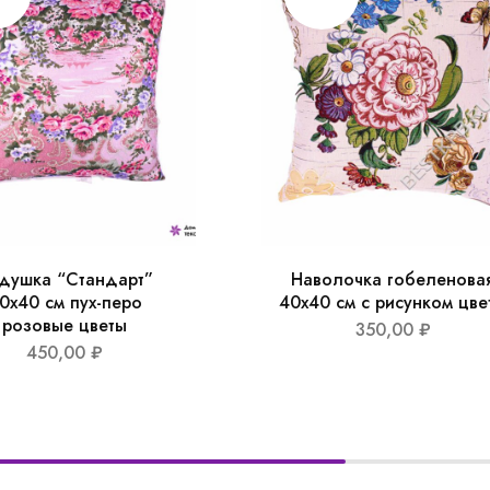
душка “Стандарт”
Наволочка гобеленова
0х40 см пух-перо
40х40 см с рисунком цве
розовые цветы
350,00
₽
450,00
₽